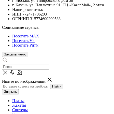
г. Москва, ул. Гиляровского дом 58
г. Казань, ул. Павлюхина 91, ТЦ «КazanMall», 2 этаж
Наши реквизиты:
ИНН 772471706203
ОГРНИП 315774600290533
Социальные сервисы
Посетить MAX
Посетить Vk
Посетить Ритм
Закрыть меню
Ищите по изображениям
Закрыть
Платья
Жакеты
Свитеры