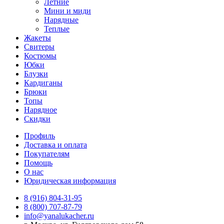
Летние
Мини и миди
Нарядные
Теплые
Жакеты
Свитеры
Костюмы
Юбки
Блузки
Кардиганы
Брюки
Топы
Нарядное
Скидки
Профиль
Доставка и оплата
Покупателям
Помощь
О нас
Юридическая информация
8 (916) 804-31-95
8 (800) 707-87-79
info@yanalukacher.ru