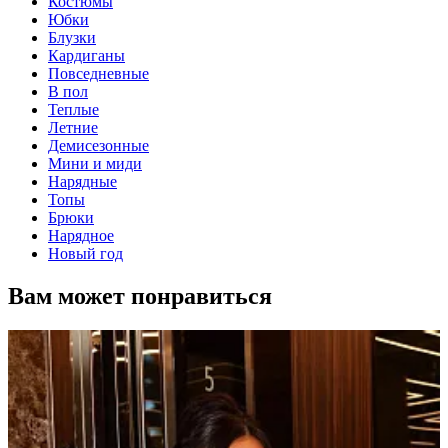
Костюмы
Юбки
Блузки
Кардиганы
Повседневные
В пол
Теплые
Летние
Демисезонные
Мини и миди
Нарядные
Топы
Брюки
Нарядное
Новый год
Вам может понравиться