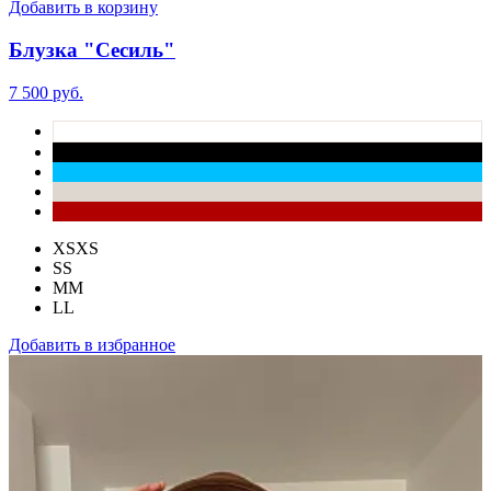
Добавить в корзину
Блузка "Сесиль"
7 500 руб.
XS
XS
S
S
M
M
L
L
Добавить в избранное