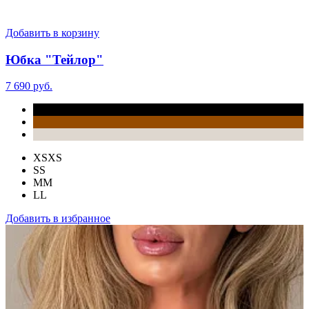
Добавить в корзину
Юбка "Тейлор"
7 690 руб.
XS
XS
S
S
M
M
L
L
Добавить в избранное