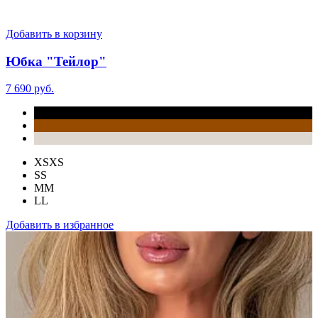
Добавить в корзину
Юбка "Тейлор"
7 690 руб.
XS
XS
S
S
M
M
L
L
Добавить в избранное