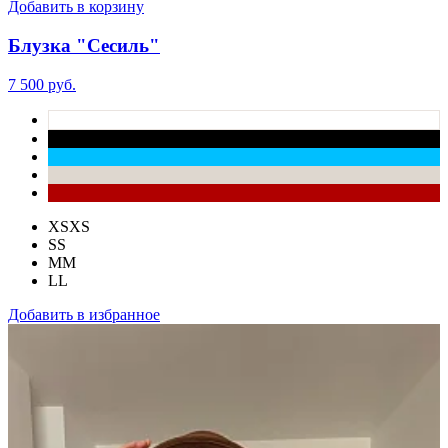
Добавить в корзину
Блузка "Сесиль"
7 500 руб.
XS
XS
S
S
M
M
L
L
Добавить в избранное