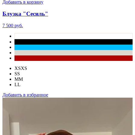
Добавить в корзину
Блузка "Сесиль"
7 500 руб.
XS
XS
S
S
M
M
L
L
Добавить в избранное