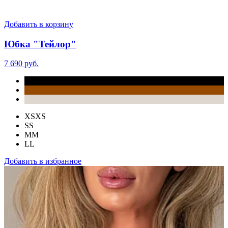
Добавить в корзину
Юбка "Тейлор"
7 690 руб.
XS
XS
S
S
M
M
L
L
Добавить в избранное