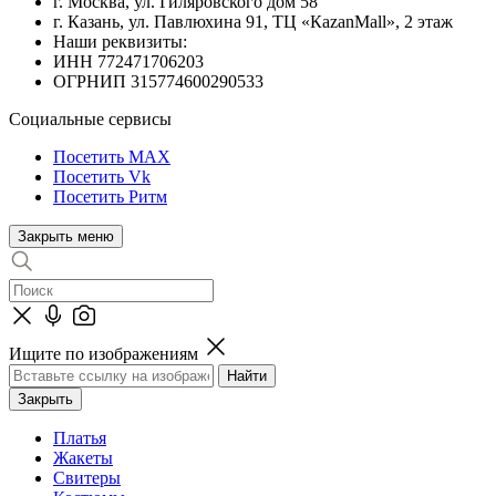
г. Москва, ул. Гиляровского дом 58
г. Казань, ул. Павлюхина 91, ТЦ «КazanMall», 2 этаж
Наши реквизиты:
ИНН 772471706203
ОГРНИП 315774600290533
Социальные сервисы
Посетить MAX
Посетить Vk
Посетить Ритм
Закрыть меню
Ищите по изображениям
Закрыть
Платья
Жакеты
Свитеры