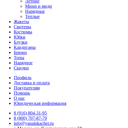
Летние
Мини и миди
Нарядные
Теплые
Жакеты
Свитеры
Костюмы
Юбки
Блузки
Кардиганы
Брюки
Топы
Нарядное
Скидки
Профиль
Доставка и оплата
Покупателям
Помощь
О нас
Юридическая информация
8 (916) 804-31-95
8 (800) 707-87-79
info@yanalukacher.ru