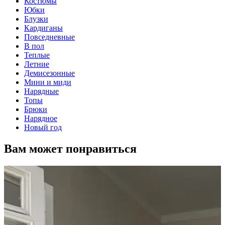
Костюмы
Юбки
Блузки
Кардиганы
Повседневные
В пол
Теплые
Летние
Демисезонные
Мини и миди
Нарядные
Топы
Брюки
Нарядное
Новый год
Вам может понравиться