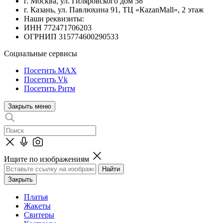
г. Москва, ул. Гиляровского дом 58
г. Казань, ул. Павлюхина 91, ТЦ «КazanMall», 2 этаж
Наши реквизиты:
ИНН 772471706203
ОГРНИП 315774600290533
Социальные сервисы
Посетить MAX
Посетить Vk
Посетить Ритм
Закрыть меню
Ищите по изображениям
Закрыть
Платья
Жакеты
Свитеры