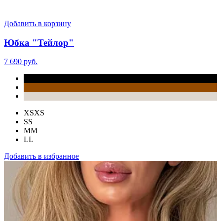
Добавить в корзину
Юбка "Тейлор"
7 690 руб.
XS
XS
S
S
M
M
L
L
Добавить в избранное