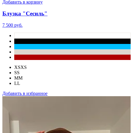
Добавить в корзину
Блузка "Сесиль"
7 500 руб.
XS
XS
S
S
M
M
L
L
Добавить в избранное