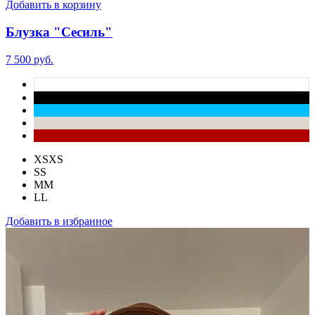
Добавить в корзину
Блузка "Сесиль"
7 500 руб.
XS
XS
S
S
M
M
L
L
Добавить в избранное