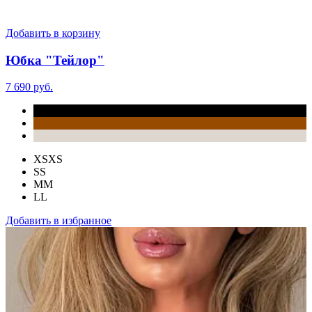
Добавить в корзину
Юбка "Тейлор"
7 690 руб.
XS
XS
S
S
M
M
L
L
Добавить в избранное