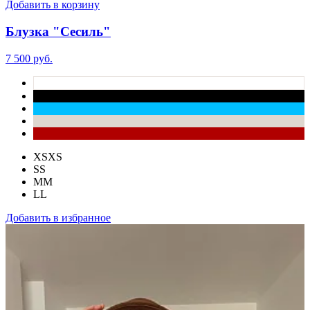
Добавить в корзину
Блузка "Сесиль"
7 500 руб.
XS
XS
S
S
M
M
L
L
Добавить в избранное