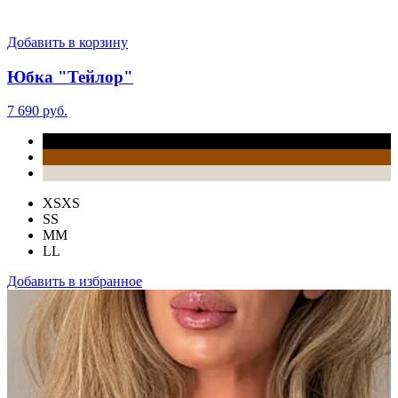
Добавить в корзину
Юбка "Тейлор"
7 690 руб.
XS
XS
S
S
M
M
L
L
Добавить в избранное