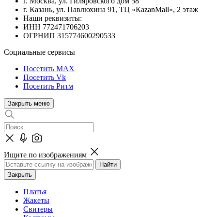
г. Москва, ул. Гиляровского дом 58
г. Казань, ул. Павлюхина 91, ТЦ «КazanMall», 2 этаж
Наши реквизиты:
ИНН 772471706203
ОГРНИП 315774600290533
Социальные сервисы
Посетить MAX
Посетить Vk
Посетить Ритм
Закрыть меню
Ищите по изображениям
Закрыть
Платья
Жакеты
Свитеры