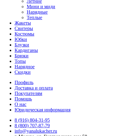
Летние
Мини и миди
Нарядные
Теплые
Жакеты
Свитеры
Костюмы
Юбки
Блузки
Кардиганы
Брюки
Топы
Нарядное
Скидки
Профиль
Доставка и оплата
Покупателям
Помощь
О нас
Юридическая информация
8 (916) 804-31-95
8 (800) 707-87-79
info@yanalukacher.ru