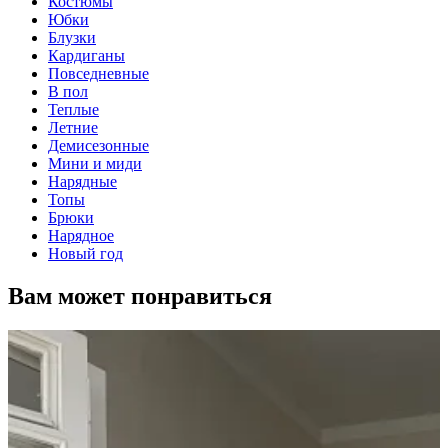
Костюмы
Юбки
Блузки
Кардиганы
Повседневные
В пол
Теплые
Летние
Демисезонные
Мини и миди
Нарядные
Топы
Брюки
Нарядное
Новый год
Вам может понравиться