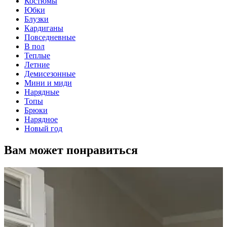
Костюмы
Юбки
Блузки
Кардиганы
Повседневные
В пол
Теплые
Летние
Демисезонные
Мини и миди
Нарядные
Топы
Брюки
Нарядное
Новый год
Вам может понравиться