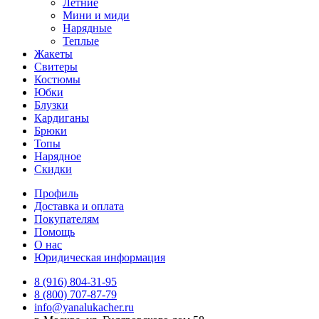
Летние
Мини и миди
Нарядные
Теплые
Жакеты
Свитеры
Костюмы
Юбки
Блузки
Кардиганы
Брюки
Топы
Нарядное
Скидки
Профиль
Доставка и оплата
Покупателям
Помощь
О нас
Юридическая информация
8 (916) 804-31-95
8 (800) 707-87-79
info@yanalukacher.ru