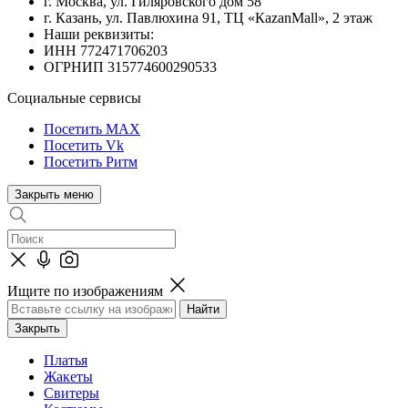
г. Москва, ул. Гиляровского дом 58
г. Казань, ул. Павлюхина 91, ТЦ «КazanMall», 2 этаж
Наши реквизиты:
ИНН 772471706203
ОГРНИП 315774600290533
Социальные сервисы
Посетить MAX
Посетить Vk
Посетить Ритм
Закрыть меню
Ищите по изображениям
Закрыть
Платья
Жакеты
Свитеры